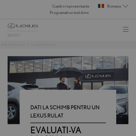
Small navigation
Gasiti o reprezentanta
Romana
Programati un test drive
Skip
FIND YOUR LEXUS
VALUE YOUR CAR
to
main
content
DATI LA SCHIMB PENTRU UN
LEXUS RULAT
EVALUATI-VA