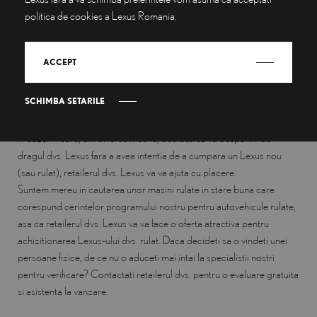
politica de cookies a Lexus Romania.
ACCEPT
VINDETI-NE LEXUSUL DVS ACTUAL
SCHIMBA SETARILE
In cazul in care, din diverse motive, decideti sa va despartiti de
dragul dvs. Lexus fara a avea intentia de a cumpara un Lexus nou
(sau rulat), retailerul dvs. Lexus va va ajuta cu placere.
Suntem mereu in cautarea unor masini rulate in stare buna care
corespund cerintelor programului nostru pentru autovehicule rulate,
asa ca retailerul dvs. Lexus va va face o oferta atractiva pentru
achizitionarea Lexus-ului dvs. rulat. Daca decideti sa o vindeti unei
persoane fizice, de ce nu o aduceti mai intai la specialistii nostri
pentru verificare? Contactati retailerul dvs. pentru o evaluare gratuita
si asistenta la vanzare.